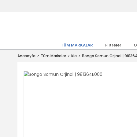
Tüm Marka Model Araçların Yedekpa
Altında
Hemen Üye Ol 15TL Kazan!
300.000 Kalem Parça ile Türkiye'ni
TÜM MARKALAR
Filtreler
O
Tıkla Al, Mutlu Kal!
Anasayfa
Tüm Markalar
Kia
Bongo Somun Orjinal | 98136
1.500TL ve Üzeri Alışverişlerde Ücr