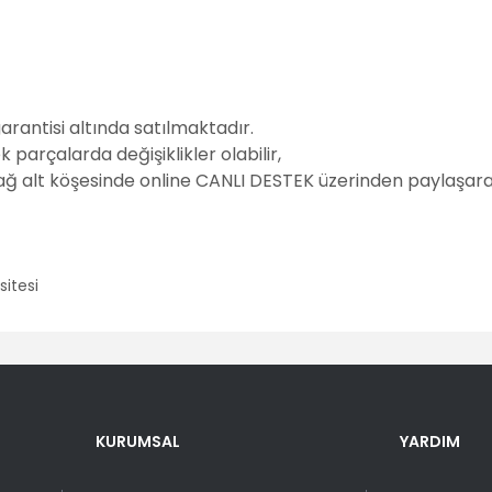
garantisi altında satılmaktadır.
parçalarda değişiklikler olabilir,
sağ alt köşesinde online CANLI DESTEK üzerinden paylaşarak
er konularda yetersiz gördüğünüz noktaları öneri formunu kullanarak tara
Bu ürüne ilk yorumu siz yapın!
KURUMSAL
YARDIM
Yorum Yaz