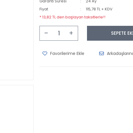
Garanti Süresi
24 Ay
Fiyat
115,78 TL + KDV
* 13,82 TL den başlayan taksitlerle!!
SEPETE EK
Arkadaşları