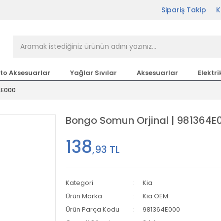
Sipariş Takip
K
rçası Bir Tıkla Elinizin
n en büyük parça sitesi
to Aksesuarlar
Yağlar Sıvılar
Aksesuarlar
Elektri
4E000
etsiz Kargo
Bongo Somun Orjinal | 981364E
138
,93 TL
Kategori
Kia
Ürün Marka
Kia OEM
Ürün Parça Kodu
981364E000