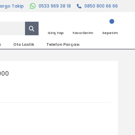
argo Takip
0533 969 38 18
0850 800 66 66
Giriş Yap
Favorilerim
Sepetim
k
Oto Lastik
Telefon Parçası
000