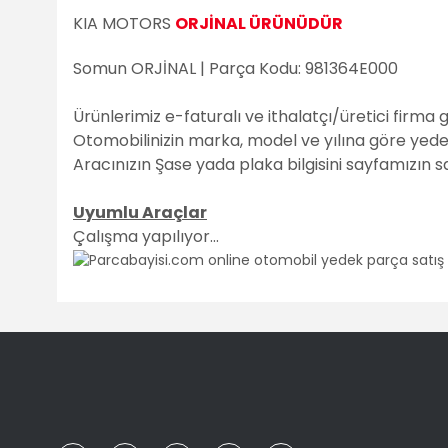
KIA MOTORS
ORJİNAL ÜRÜNÜDÜR
Somun ORJİNAL | Parça Kodu: 981364E000
Ürünlerimiz e-faturalı ve ithalatçı/üretici firma 
Otomobilinizin marka, model ve yılına göre yedek 
Aracınızın Şase yada plaka bilgisini sayfamızın 
Uyumlu Araçlar
Çalışma yapılıyor...
Bu ürünün fiyat bilgisi, resim, ürün açıklamalarında ve diğ
Görüş ve önerileriniz için teşekkür ederiz.
Ürün resmi kalitesiz, bozuk veya görüntülenemiyor.
Ürün açıklamasında eksik bilgiler bulunuyor.
Ürün bilgilerinde hatalar bulunuyor.