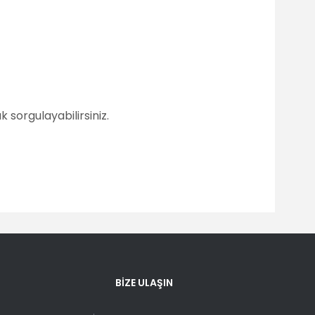
 sorgulayabilirsiniz.
fımıza iletebilirsiniz.
BİZE ULAŞIN