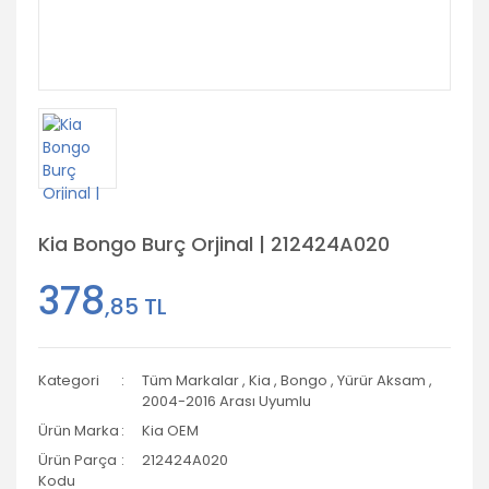
Kia Bongo Burç Orjinal | 212424A020
378
,85 TL
Kategori
Tüm Markalar
,
Kia
,
Bongo
,
Yürür Aksam
,
2004-2016 Arası Uyumlu
Ürün Marka
Kia OEM
Ürün Parça
212424A020
Kodu