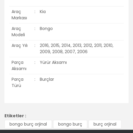
Araç
:
Kia
Markası
Araç
:
Bongo
Modeli
Araç Yılı
:
2016, 2015, 2014, 2013, 2012, 2011, 2010,
2009, 2008, 2007, 2006
Parça
:
Yürür Aksamı
Aksamı
Parça
:
Burçlar
Türü
Bu ürünün fiyat bilgisi, resim, ürün açıklamalarında ve diğer
konularda yetersiz gördüğünüz noktaları öneri formunu
Bu ürüne ilk yorumu siz yapın!
Etiketler :
kullanarak tarafımıza iletebilirsiniz.
Görüş ve önerileriniz için teşekkür ederiz.
bongo burç orjinal
bongo burç
burç orjinal
Yorum Yaz