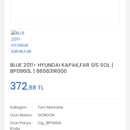
BLUE 2011> HYUNDAI KAPAK,FAR SİS SOL |
BP0960L | 865631R000
372
,88 TL
Kategori
Tüm Markalar
Ürün Marka
GORDON
Ürün Parça
Og_BP0960L
Kodu