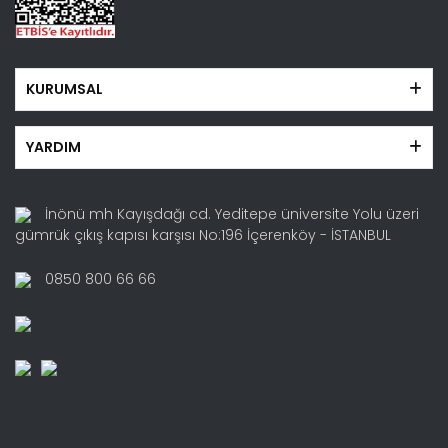
KURUMSAL
YARDIM
İnönü mh Kayışdağı cd. Yeditepe üniversite Yolu üzeri
gümrük çıkış kapısı karşısı No:196 İçerenköy - İSTANBUL
0850 800 66 66