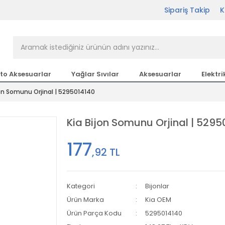
Sipariş Takip
K
rçası Bir Tıkla Elinizin
n en büyük parça sitesi
to Aksesuarlar
Yağlar Sıvılar
Aksesuarlar
Elektri
jon Somunu Orjinal | 5295014140
etsiz Kargo
Kia Bijon Somunu Orjinal | 5295
177
,92 TL
Kategori
Bijonlar
Ürün Marka
Kia OEM
Ürün Parça Kodu
5295014140