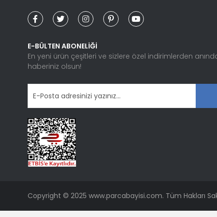
Ürün bilgilerinde hatalar bulunuyor.
Ürün fiyatı diğer sitelerden daha pahalı.
Bu ürüne benzer farklı alternatifler olmalı.
E-BÜLTEN ABONELİĞİ
En yeni ürün çeşitleri ve sizlere özel indirimlerden anınd
haberiniz olsun!
Copyright © 2025 www.parcabayisi.com. Tüm Hakları Sakl