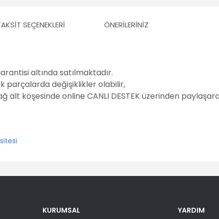
TAKSIT SEÇENEKLERI
ÖNERILERINIZ
garantisi altında satılmaktadır.
parçalarda değişiklikler olabilir,
sağ alt köşesinde online CANLI DESTEK üzerinden paylaşarak
er konularda yetersiz gördüğünüz noktaları öneri formunu kullanarak tara
Bu ürüne ilk yorumu siz yapın!
KURUMSAL
YARDIM
Yorum Yaz