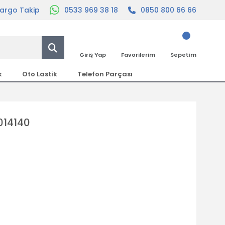
argo Takip
0533 969 38 18
0850 800 66 66
Giriş Yap
Favorilerim
Sepetim
k
Oto Lastik
Telefon Parçası
014140