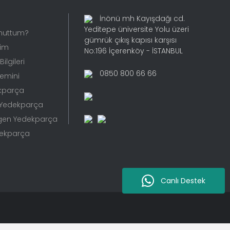
İnönü mh Kayışdağı cd.
Yeditepe üniversite Yolu üzeri
Unuttum?
gümrük çıkış kapısı karşısı
rim
No:196 İçerenköy - İSTANBUL
ilgileri
0850 800 66 66
Temini
kparça
 Yedekparça
gen Yedekparça
dekparça
Canlı Destek