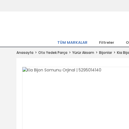
Tüm Marka Model Araçların Yedekpa
Altında
Hemen Üye Ol 15TL Kazan!
300.000 Kalem Parça ile Türkiye'ni
TÜM MARKALAR
Filtreler
O
Tıkla Al, Mutlu Kal!
Anasayfa
Oto Yedek Parça
Yürür Aksam
Bijonlar
Kia Bi
1.500TL ve Üzeri Alışverişlerde Ücr