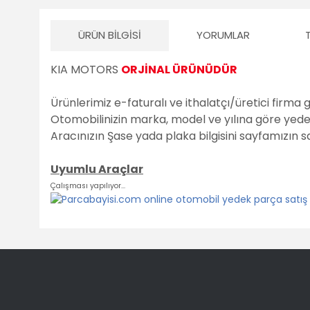
ÜRÜN BILGISI
YORUMLAR
KIA MOTORS
ORJİNAL ÜRÜNÜDÜR
Ürünlerimiz e-faturalı ve ithalatçı/üretici firma 
Otomobilinizin marka, model ve yılına göre yedek 
Aracınızın Şase yada plaka bilgisini sayfamızın 
Uyumlu Araçlar
Çalışması yapılıyor...
Bu ürünün fiyat bilgisi, resim, ürün açıklamalarında ve diğ
Görüş ve önerileriniz için teşekkür ederiz.
Ürün resmi kalitesiz, bozuk veya görüntülenemiyor.
Ürün açıklamasında eksik bilgiler bulunuyor.