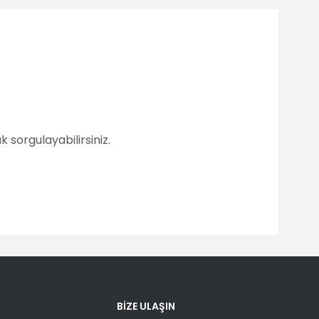
 sorgulayabilirsiniz.
fımıza iletebilirsiniz.
BİZE ULAŞIN