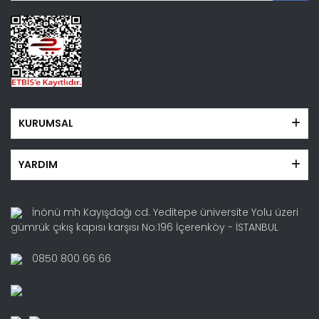
Gönder
KURUMSAL
YARDIM
İnönü mh Kayışdağı cd. Yeditepe üniversite Yolu üzeri
gümrük çıkış kapısı karşısı No:196 İçerenköy - İSTANBUL
0850 800 66 66