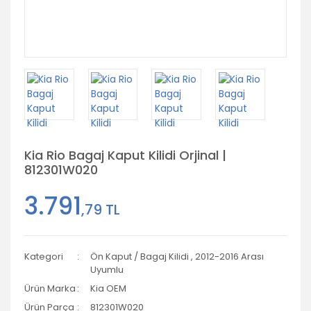
Kia Rio Bagaj Kaput Kilidi Orjinal |
812301W020
3.791
,79 TL
Kategori
Ön Kaput / Bagaj Kilidi
,
2012-2016 Arası
Uyumlu
Ürün Marka
Kia OEM
Ürün Parça
812301W020