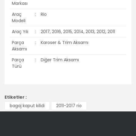
Markası
Araç
:
Rio
Modeli
Araç Yılı
:
2017, 2016, 2015, 2014, 2013, 2012, 2011
Parça
:
Karoser & Trim Aksamı
Aksamı
Parça
:
Diğer Trim Aksamı
Türü
Bu ürünün fiyat bilgisi, resim, ürün açıklamalarında ve diğer
konularda yetersiz gördüğünüz noktaları öneri formunu
Bu ürüne ilk yorumu siz yapın!
Etiketler :
kullanarak tarafımıza iletebilirsiniz.
Görüş ve önerileriniz için teşekkür ederiz.
bagaj kaput kilidi
2011-2017 rio
Yorum Yaz
Ürün resmi kalitesiz, bozuk veya görüntülenemiyor.
Ürün açıklamasında eksik bilgiler bulunuyor.