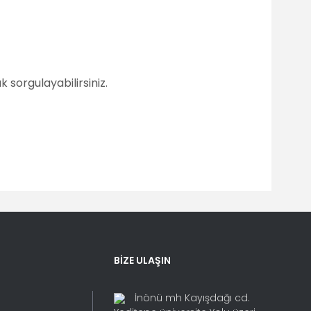
 sorgulayabilirsiniz.
fımıza iletebilirsiniz.
BİZE ULAŞIN
İnönü mh Kayışdağı cd.