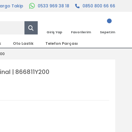
argo Takip
0533 969 38 18
0850 800 66 66
Giriş Yap
Favorilerim
Sepetim
k
Oto Lastik
Telefon Parçası
200
inal | 866811Y200