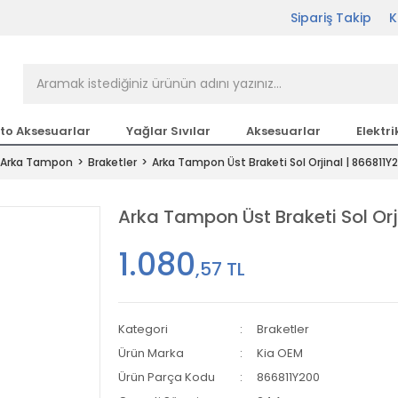
Sipariş Takip
K
rçası Bir Tıkla Elinizin
n en büyük parça sitesi
to Aksesuarlar
Yağlar Sıvılar
Aksesuarlar
Elektri
Arka Tampon
Braketler
Arka Tampon Üst Braketi Sol Orjinal | 866811Y
etsiz Kargo
Arka Tampon Üst Braketi Sol Orj
1.080
,57 TL
Kategori
Braketler
Ürün Marka
Kia OEM
Ürün Parça Kodu
866811Y200