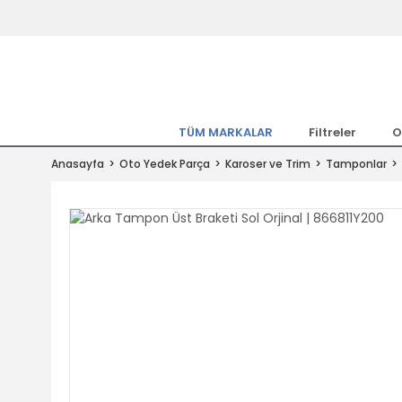
Tüm Marka Model Araçların Yedekpa
Altında
Hemen Üye Ol 15TL Kazan!
300.000 Kalem Parça ile Türkiye'ni
TÜM MARKALAR
Filtreler
O
Tıkla Al, Mutlu Kal!
Anasayfa
Oto Yedek Parça
Karoser ve Trim
Tamponlar
1.500TL ve Üzeri Alışverişlerde Ücr