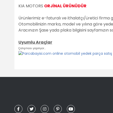
KIA MOTORS
ORJİNAL ÜRÜNÜDÜR
Ürünlerimiz e-faturalı ve ithalatçı/üretici firma 
Otomobilinizin marka, model ve yılına göre yedek 
Aracınızın Şase yada plaka bilgisini sayfamızın 
Uyumlu Araçlar
Çalışması yapılıyor...
Bu ürünün fiyat bilgisi, resim, ürün açıklamalarında ve diğ
Görüş ve önerileriniz için teşekkür ederiz.
Ürün resmi kalitesiz, bozuk veya görüntülenemiyor.
Ürün açıklamasında eksik bilgiler bulunuyor.
Ürün bilgilerinde hatalar bulunuyor.
Ürün fiyatı diğer sitelerden daha pahalı.