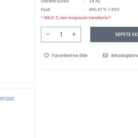
Garanti Süresi
24 Ay
Fiyat
900,47 TL + KDV
* 198,10 TL den başlayan taksitlerle!!
SEPETE EK
Arkadaşları