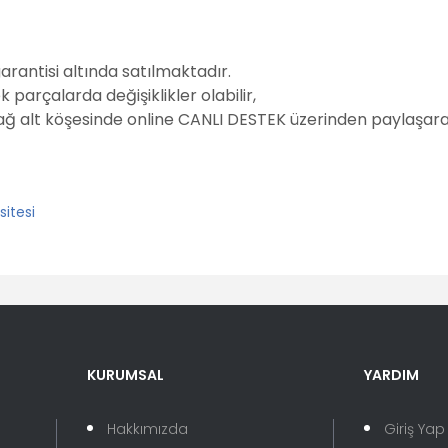
garantisi altında satılmaktadır.
parçalarda değişiklikler olabilir,
sağ alt köşesinde online CANLI DESTEK üzerinden paylaşarak
er konularda yetersiz gördüğünüz noktaları öneri formunu kullanarak tara
Bu ürüne ilk yorumu siz yapın!
KURUMSAL
YARDIM
Yorum Yaz
Hakkımızda
Giriş Yap