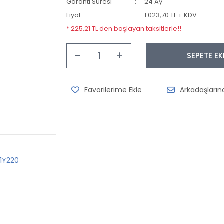
Garanti Süresi
24 Ay
Fiyat
1.023,70 TL + KDV
* 225,21 TL den başlayan taksitlerle!!
SEPETE EK
Arkadaşları