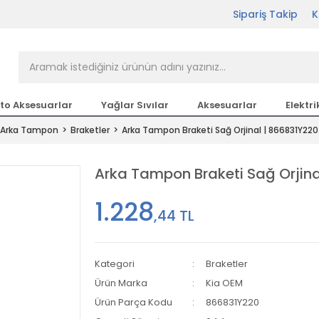
Sipariş Takip
K
rçası Bir Tıkla Elinizin
n en büyük parça sitesi
to Aksesuarlar
Yağlar Sıvılar
Aksesuarlar
Elektri
Arka Tampon
Braketler
Arka Tampon Braketi Sağ Orjinal | 866831Y220
etsiz Kargo
Arka Tampon Braketi Sağ Orjina
1.228
,44 TL
Kategori
Braketler
Ürün Marka
Kia OEM
Ürün Parça Kodu
866831Y220