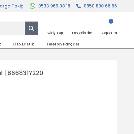
argo Takip
0533 969 38 18
0850 800 66 66
Giriş Yap
Favorilerim
Sepetim
k
Oto Lastik
Telefon Parçası
l | 866831Y220