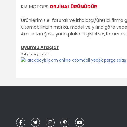
KIA MOTORS
ORJİNAL ÜRÜNÜDÜR
Ürünlerimiz e-faturalı ve ithalatçı/üretici firma 
Otomobilinizin marka, model ve yılına göre yedek 
Aracınızın Şase yada plaka bilgisini sayfamızın 
Uyumlu Araçlar
Çalışması yapılıyor...
Bu ürünün fiyat bilgisi, resim, ürün açıklamalarında ve diğ
Görüş ve önerileriniz için teşekkür ederiz.
Ürün resmi kalitesiz, bozuk veya görüntülenemiyor.
Ürün açıklamasında eksik bilgiler bulunuyor.
Ürün bilgilerinde hatalar bulunuyor.
Ürün fiyatı diğer sitelerden daha pahalı.