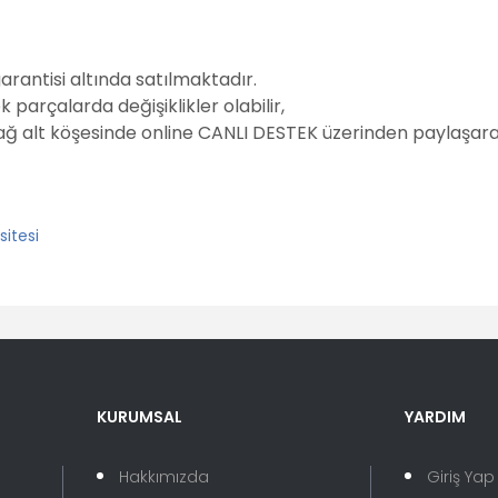
garantisi altında satılmaktadır.
parçalarda değişiklikler olabilir,
sağ alt köşesinde online CANLI DESTEK üzerinden paylaşarak
er konularda yetersiz gördüğünüz noktaları öneri formunu kullanarak tara
Bu ürüne ilk yorumu siz yapın!
KURUMSAL
YARDIM
Yorum Yaz
Hakkımızda
Giriş Yap