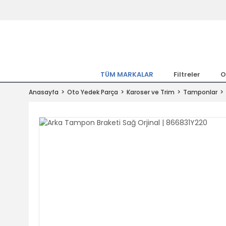
Tüm Marka Model Araçların Yedekpa
Altında
Hemen Üye Ol 15TL Kazan!
300.000 Kalem Parça ile Türkiye'ni
TÜM MARKALAR
Filtreler
O
Tıkla Al, Mutlu Kal!
Anasayfa
Oto Yedek Parça
Karoser ve Trim
Tamponlar
1.500TL ve Üzeri Alışverişlerde Ücr