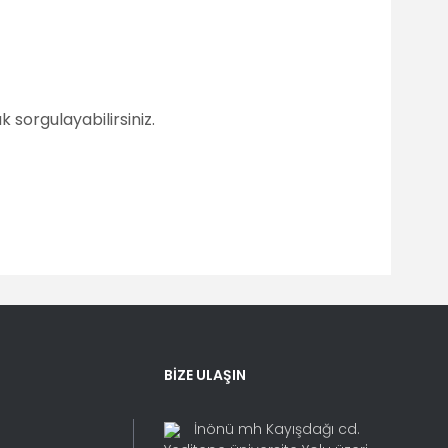
 sorgulayabilirsiniz.
fımıza iletebilirsiniz.
BİZE ULAŞIN
İnönü mh Kayışdağı cd.