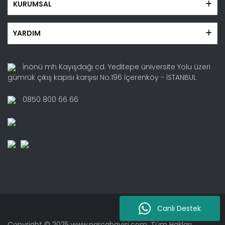
KURUMSAL
YARDIM
İnönü mh Kayışdağı cd. Yeditepe üniversite Yolu üzeri
gümrük çıkış kapısı karşısı No:196 İçerenköy - İSTANBUL
0850 800 66 66
Canlı Destek
Copyright © 2025 www.parcabayisi.com. Tüm Hakları