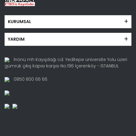
KURUMSAL
YARDIM
İnönü mh Kayışdağı cd. Yeditepe üniversite Yolu üzeri
gümrük çıkış kapısı karşısı No:196 İçerenköy - İSTANBUL
0850 800 66 66