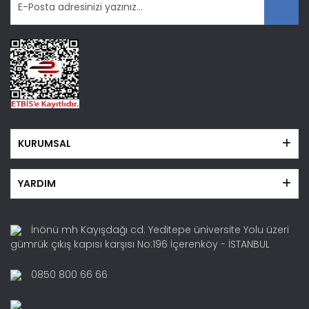
Gönder
KURUMSAL
YARDIM
İnönü mh Kayışdağı cd. Yeditepe üniversite Yolu üzeri
gümrük çıkış kapısı karşısı No:196 İçerenköy - İSTANBUL
0850 800 66 66