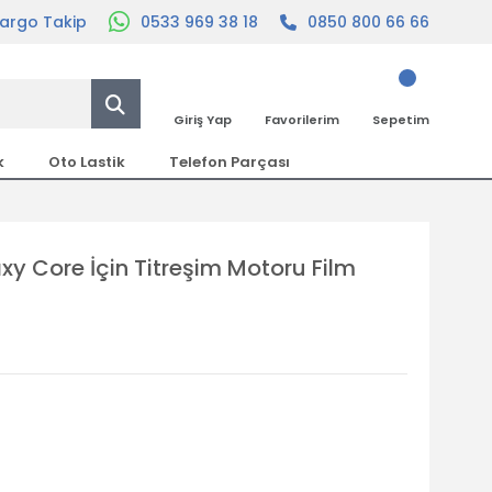
argo Takip
0533 969 38 18
0850 800 66 66
Giriş Yap
Favorilerim
Sepetim
k
Oto Lastik
Telefon Parçası
y Core İçin Titreşim Motoru Film