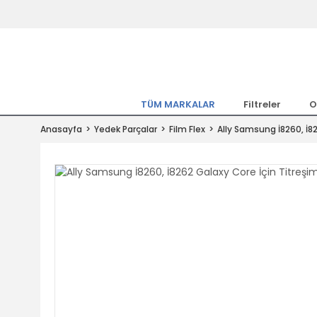
Tüm Marka Model Araçların Yedekpa
Altında
Hemen Üye Ol 15TL Kazan!
300.000 Kalem Parça ile Türkiye'ni
TÜM MARKALAR
Filtreler
O
Tıkla Al, Mutlu Kal!
Anasayfa
Yedek Parçalar
Film Flex
Ally Samsung İ8260, İ8
1.500TL ve Üzeri Alışverişlerde Ücr