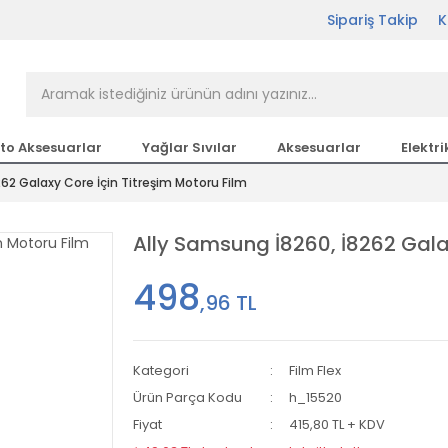
Sipariş Takip
K
rçası Bir Tıkla Elinizin
n en büyük parça sitesi
to Aksesuarlar
Yağlar Sıvılar
Aksesuarlar
Elektri
262 Galaxy Core İçin Titreşim Motoru Film
etsiz Kargo
Ally Samsung İ8260, İ8262 Galax
498
,96 TL
Kategori
Film Flex
Ürün Parça Kodu
h_15520
Fiyat
415,80 TL + KDV