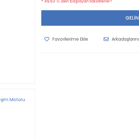
* 49,63 TL den başlayan taksitlerle!!
GELİN
Arkadaşları