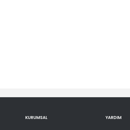
er konularda yetersiz gördüğünüz noktaları öneri formunu kullanarak tara
Bu ürüne ilk yorumu siz yapın!
KURUMSAL
YARDIM
Yorum Yaz