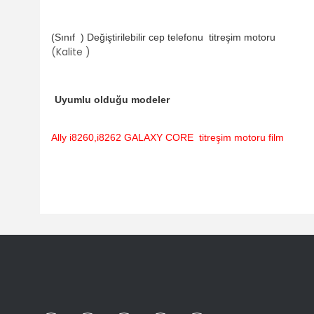
(Sınıf ) Değiştirilebilir cep telefonu
titreşim motoru
(Kalite )
Uyumlu olduğu modeler
Ally i8260,i8262 GALAXY CORE titreşim motoru film
Bu ürünün fiyat bilgisi, resim, ürün açıklamalarında ve diğ
Görüş ve önerileriniz için teşekkür ederiz.
Ürün resmi kalitesiz, bozuk veya görüntülenemiyor.
Ürün açıklamasında eksik bilgiler bulunuyor.
Ürün bilgilerinde hatalar bulunuyor.