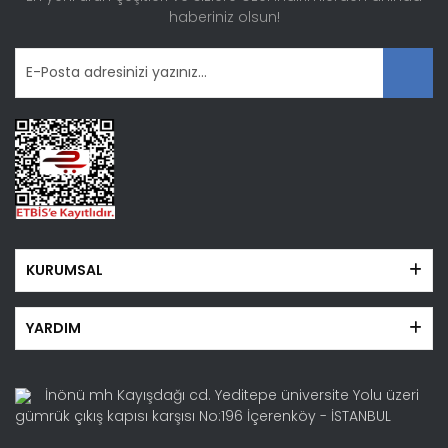
haberiniz olsun!
Bu ürüne benzer farklı alternatifler olmalı.
Gönder
KURUMSAL
YARDIM
İnönü mh Kayışdağı cd. Yeditepe üniversite Yolu üzeri
gümrük çıkış kapısı karşısı No:196 İçerenköy - İSTANBUL