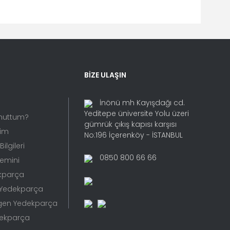
fımıza iletebilirsiniz.
BİZE ULAŞIN
İnönü mh Kayışdağı cd.
Yeditepe üniversite Yolu üzeri
Unuttum?
gümrük çıkış kapısı karşısı
rim
No:196 İçerenköy - İSTANBUL
ilgileri
0850 800 66 66
Temini
kparça
 Yedekparça
gen Yedekparça
dekparça