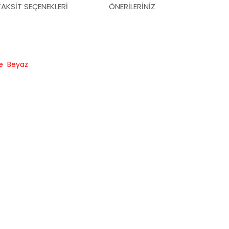
TAKSIT SEÇENEKLERI
ÖNERILERINIZ
re Beyaz