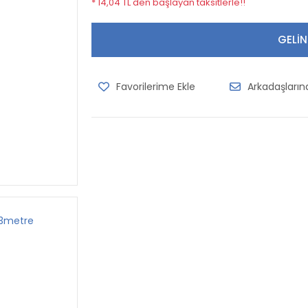
* 14,04 TL den başlayan taksitlerle!!
GELİN
Arkadaşları