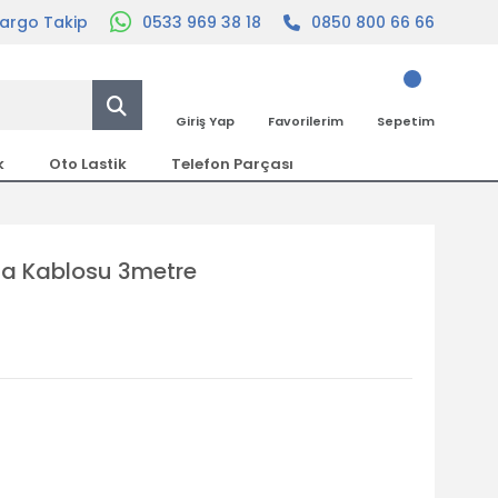
argo Takip
0533 969 38 18
0850 800 66 66
Giriş Yap
Favorilerim
Sepetim
k
Oto Lastik
Telefon Parçası
ata Kablosu 3metre