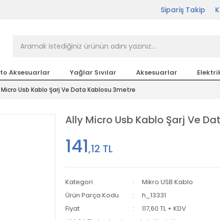
Sipariş Takip
K
rçası Bir Tıkla Elinizin
n en büyük parça sitesi
to Aksesuarlar
Yağlar Sıvılar
Aksesuarlar
Elektri
y Micro Usb Kablo Şarj Ve Data Kablosu 3metre
etsiz Kargo
Ally Micro Usb Kablo Şarj Ve D
141
,12 TL
Kategori
Mikro USB Kablo
Ürün Parça Kodu
h_13331
Fiyat
117,60 TL + KDV