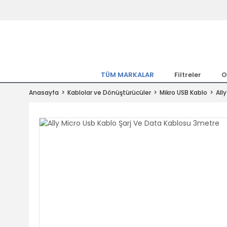
Tüm Marka Model Araçların Yedekpa
Altında
Hemen Üye Ol 15TL Kazan!
300.000 Kalem Parça ile Türkiye'ni
TÜM MARKALAR
Filtreler
O
Tıkla Al, Mutlu Kal!
Anasayfa
Kablolar ve Dönüştürücüler
Mikro USB Kablo
All
1.500TL ve Üzeri Alışverişlerde Ücr