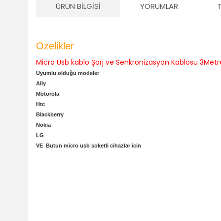
ÜRÜN BILGISI
YORUMLAR
Ozelikler
Micro Usb kablo Şarj ve Senkronizasyon Kablosu 3Met
Uyumlu olduğu modeler
Ally
Motorola
Htc
Blackberry
Nokia
LG
VE Butun micro usb soketli cihazlar icin