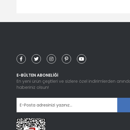
Bu ürünün fiyat bilgisi, resim, ürün açıklamalarında ve diğ
Görüş ve önerileriniz için teşekkür ederiz.
Ürün resmi kalitesiz, bozuk veya görüntülenemiyor.
Ürün açıklamasında eksik bilgiler bulunuyor.
Ürün bilgilerinde hatalar bulunuyor.
Ürün fiyatı diğer sitelerden daha pahalı.
Bu ürüne benzer farklı alternatifler olmalı.
E-BÜLTEN ABONELİĞİ
En yeni ürün çeşitleri ve sizlere özel indirimlerden anınd
haberiniz olsun!