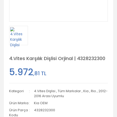
4.Vites Karşılık Dişlisi Orjinal | 4328232300
5.972
,81 TL
Kategori
4.Vites Dişlisi
,
Tüm Markalar
,
Kia
,
Rio
,
2012-
2016 Arası Uyumlu
Ürün Marka
Kia OEM
Ürün Parça
4328232300
Kodu