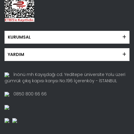
Gönder
KURUMSAL
YARDIM
İnönü mh Kayışdağı cd. Yeditepe üniversite Yolu üzeri
gümrük çıkış kapısı karşısı No:196 İçerenköy - İSTANBUL
0850 800 66 66