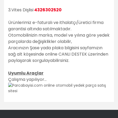
3.Vites Dişlisi
4326302520
Ürünlerimiz e-faturalı ve ithalatçı/üretici firma
garantisi altında satılmaktadır.
Otomobilinizin marka, model ve yılına göre yedek
parçalarda değişiklikler olabilir,
Aracınızın Şase yada plaka bilgisini sayfamızın
sağ alt köşesinde online CANLI DESTEK üzerinden
paylaşarak sorgulayabilirsiniz.
Uyumlu Araçlar
Çalışma yapılıyor...
Bu ürünün fiyat bilgisi, resim, ürün açıklamalarında ve diğer
konularda yetersiz gördüğünüz noktaları öneri formunu
Bu ürüne ilk yorumu siz yapın!
kullanarak tarafımıza iletebilirsiniz.