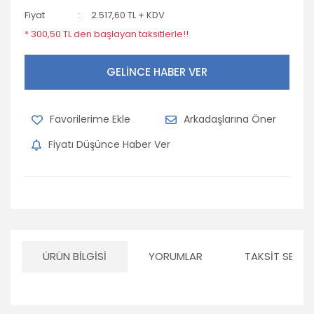
Fiyat
2.517,60 TL + KDV
* 300,50 TL den başlayan taksitlerle!!
GELİNCE HABER VER
Arkadaşlarına Öner
Fiyatı Düşünce Haber Ver
ÜRÜN BILGISI
YORUMLAR
TAKSIT SEÇEN
Bu ürünün fiyat bilgisi, resim, ürün açıklamalarında ve diğer