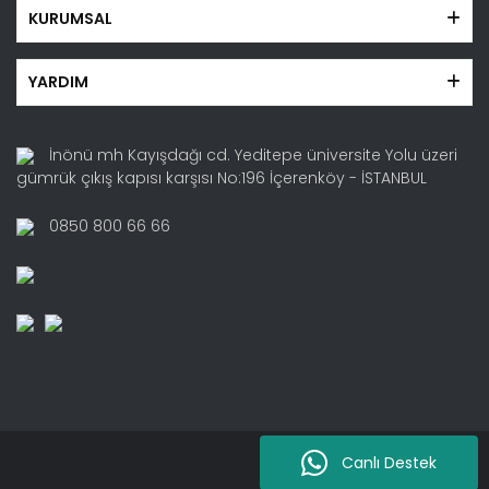
KURUMSAL
YARDIM
İnönü mh Kayışdağı cd. Yeditepe üniversite Yolu üzeri
gümrük çıkış kapısı karşısı No:196 İçerenköy - İSTANBUL
0850 800 66 66
Canlı Destek