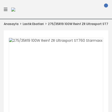
Anasayfa
Lastik Ebatlari
275/35R19 100W Reinf ZR Ultrasport ST76