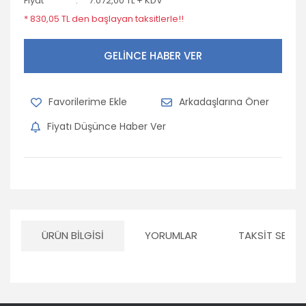
Fiyat
7.072,00 TL + KDV
* 830,05 TL den başlayan taksitlerle!!
GELİNCE HABER VER
Arkadaşlarına Öner
Fiyatı Düşünce Haber Ver
ÜRÜN BILGISI
YORUMLAR
TAKSIT SEÇEN
Bu ürünün fiyat bilgisi, resim, ürün açıklamalarında ve diğer
konularda yetersiz gördüğünüz noktaları öneri formunu