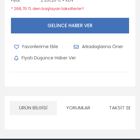
Fiyat
2.251,20 TL + KDV
* 268,70 TL den başlayan taksitlerle!!
GELİNCE HABER VER
Arkadaşlarına Öner
Fiyatı Düşünce Haber Ver
ÜRÜN BILGISI
YORUMLAR
TAKSIT SEÇEN
Bu ürünün fiyat bilgisi, resim, ürün açıklamalarında ve diğer
konularda yetersiz gördüğünüz noktaları öneri formunu