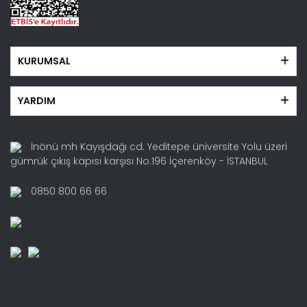
KURUMSAL
YARDIM
İnönü mh Kayışdağı cd. Yeditepe üniversite Yolu üzeri
gümrük çıkış kapısı karşısı No:196 İçerenköy - İSTANBUL
0850 800 66 66