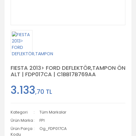
FIESTA 2013> FORD DEFLEKTÖR,TAMPON ÖN
ALT | FDP017CA | C1BB17B769AA
3.133
,70 TL
Kategori
Tüm Markalar
Ürün Marka
FPI
Ürün Parça
Og_FDP017CA
Kodu