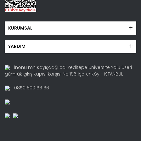
KURUMSAL
YARDIM
İnönü mh Kayışdağı cd. Yeditepe üniversite Yolu üzeri
gümrük çıkış kapısı karşısı No:196 İçerenköy - İSTANBUL
0850 800 66 66