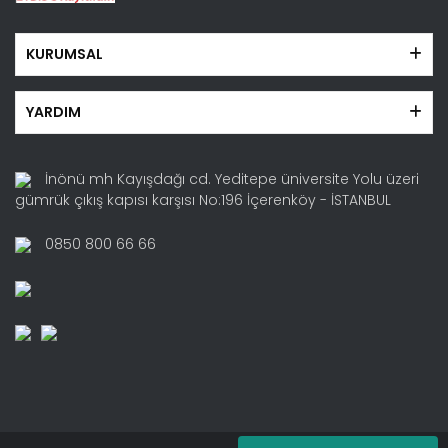
KURUMSAL
YARDIM
İnönü mh Kayışdağı cd. Yeditepe üniversite Yolu üzeri
gümrük çıkış kapısı karşısı No:196 İçerenköy - İSTANBUL
0850 800 66 66