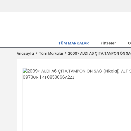
Tüm Marka Model Araçların Yedekpa
Altında
Hemen Üye Ol 15TL Kazan!
300.000 Kalem Parça ile Türkiye'ni
TÜM MARKALAR
Filtreler
O
Tıkla Al, Mutlu Kal!
Anasayfa
Tüm Markalar
2009> AUDI A6 ÇITA,TAMPON ÖN SAĞ
1.500TL ve Üzeri Alışverişlerde Ücr