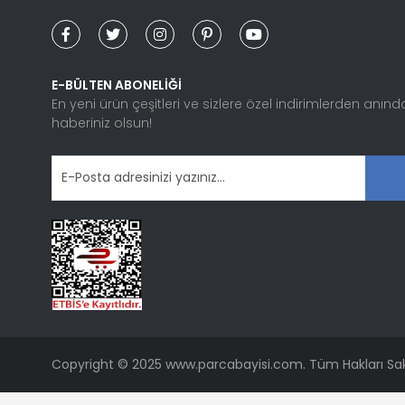
Ürün bilgilerinde hatalar bulunuyor.
Ürün fiyatı diğer sitelerden daha pahalı.
Bu ürüne benzer farklı alternatifler olmalı.
E-BÜLTEN ABONELİĞİ
En yeni ürün çeşitleri ve sizlere özel indirimlerden anınd
haberiniz olsun!
Copyright © 2025 www.parcabayisi.com. Tüm Hakları Sakl