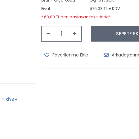
Ürün Parça Kodu
Og_6973GR
Fiyat
576,38 TL + KDV
* 68,80 TL den başlayan taksitlerle!!
SEPETE EK
Arkadaşları