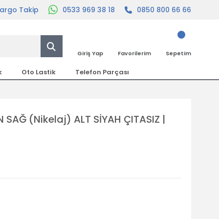
argo Takip
0533 969 38 18
0850 800 66 66
Giriş Yap
Favorilerim
Sepetim
k
Oto Lastik
Telefon Parçası
SAĞ (Nikelaj) ALT SİYAH ÇITASIZ |