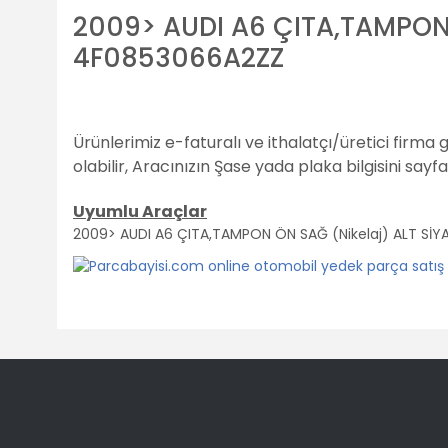
2009> AUDI A6 ÇITA,TAMPON 
4F0853066A2ZZ
Ürünlerimiz e-faturalı ve ithalatçı/üretici firma 
olabilir,
Aracınızın Şase yada plaka bilgisini sayf
Uyumlu Araçlar
2009> AUDI A6 ÇITA,TAMPON ÖN SAĞ (Nikelaj) ALT SİY
Bu ürünün fiyat bilgisi, resim, ürün açıklamalarında ve diğ
Görüş ve önerileriniz için teşekkür ederiz.
Ürün resmi kalitesiz, bozuk veya görüntülenemiyor.
Ürün açıklamasında eksik bilgiler bulunuyor.