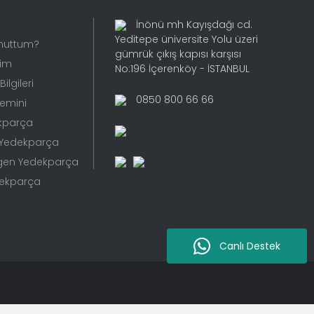
İnönü mh Kayışdağı cd.
Yeditepe üniversite Yolu üzeri
Unuttum?
gümrük çıkış kapısı karşısı
rim
No:196 İçerenköy - İSTANBUL
ilgileri
0850 800 66 66
Temini
kparça
 Yedekparça
gen Yedekparça
dekparça
Canlı Destek