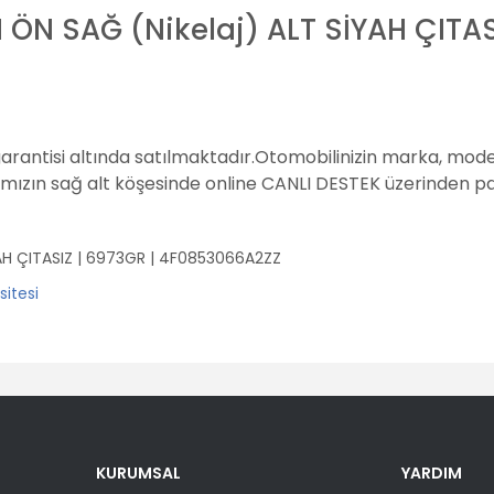
ÖN SAĞ (Nikelaj) ALT SİYAH ÇITAS
garantisi altında satılmaktadır.
Otomobilinizin marka, model
amızın sağ alt köşesinde online CANLI DESTEK üzerinden pay
AH ÇITASIZ | 6973GR | 4F0853066A2ZZ
er konularda yetersiz gördüğünüz noktaları öneri formunu kullanarak tara
Bu ürüne ilk yorumu siz yapın!
KURUMSAL
YARDIM
Yorum Yaz