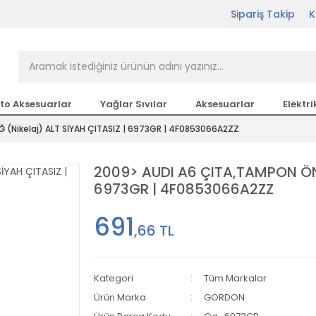
Sipariş Takip
K
rçası Bir Tıkla Elinizin
n en büyük parça sitesi
to Aksesuarlar
Yağlar Sıvılar
Aksesuarlar
Elektri
 (Nikelaj) ALT SİYAH ÇITASIZ | 6973GR | 4F0853066A2ZZ
etsiz Kargo
2009> AUDI A6 ÇITA,TAMPON ÖN 
6973GR | 4F0853066A2ZZ
691
,66 TL
Kategori
Tüm Markalar
Ürün Marka
GORDON