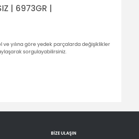
IZ | 6973GR |
 ve yılına göre yedek parçalarda değişiklikler
laşarak sorgulayabilirsiniz.
fımıza iletebilirsiniz.
BİZE ULAŞIN