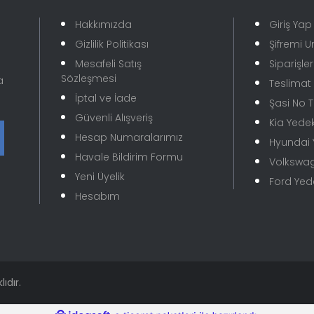
Hakkımızda
Giriş Yap
Gizlilik Politikası
Şifremi 
Mesafeli Satış
Siparişle
Sözleşmesi
a
Teslimat B
İptal ve İade
Şasi No 
Güvenli Alışveriş
Kia Yede
Hesap Numaralarımız
Hyundai
Gönder
Havale Bildirim Formu
Volkswa
Yeni Üyelik
Ford Ye
Hesabım
ıdır.