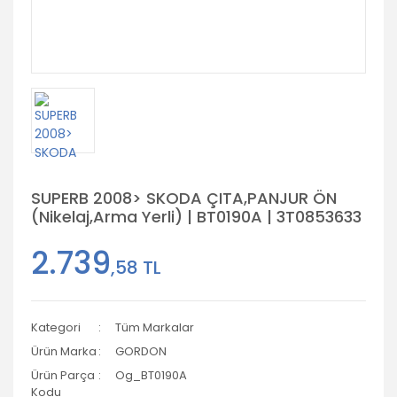
SUPERB 2008> SKODA ÇITA,PANJUR ÖN
(Nikelaj,Arma Yerli) | BT0190A | 3T0853633
2.739
,58 TL
Kategori
Tüm Markalar
Ürün Marka
GORDON
Ürün Parça
Og_BT0190A
Kodu