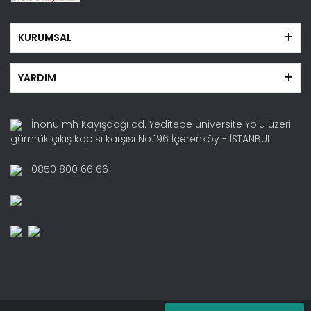
KURUMSAL
YARDIM
İnönü mh Kayışdağı cd. Yeditepe üniversite Yolu üzeri
gümrük çıkış kapısı karşısı No:196 İçerenköy - İSTANBUL
0850 800 66 66