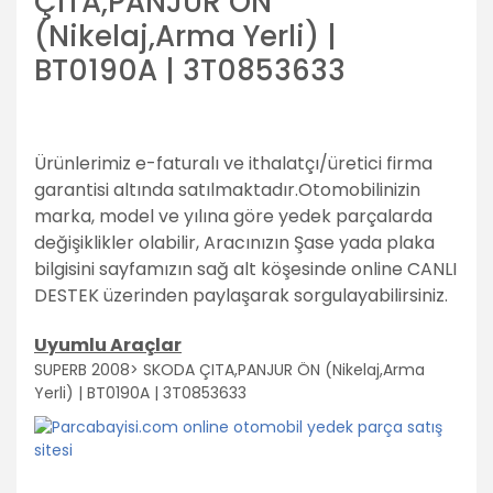
ÇITA,PANJUR ÖN
(Nikelaj,Arma Yerli) |
BT0190A | 3T0853633
Ürünlerimiz e-faturalı ve ithalatçı/üretici firma
garantisi altında satılmaktadır.
Otomobilinizin
marka, model ve yılına göre yedek parçalarda
değişiklikler olabilir,
Aracınızın Şase yada plaka
bilgisini sayfamızın sağ alt köşesinde online CANLI
DESTEK üzerinden paylaşarak sorgulayabilirsiniz.
Uyumlu Araçlar
SUPERB 2008> SKODA ÇITA,PANJUR ÖN (Nikelaj,Arma
Yerli) | BT0190A | 3T0853633