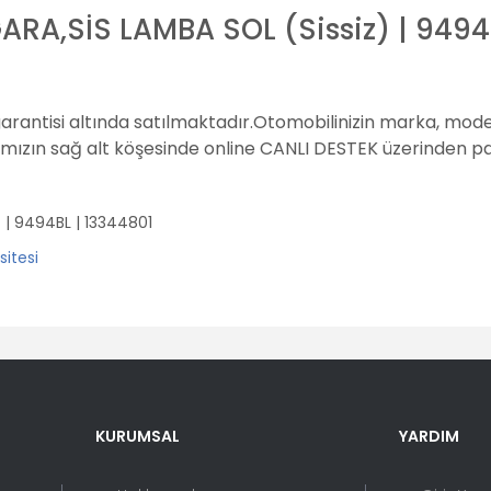
RA,SİS LAMBA SOL (Sissiz) | 9494
garantisi altında satılmaktadır.
Otomobilinizin marka, model
amızın sağ alt köşesinde online CANLI DESTEK üzerinden pay
 | 9494BL | 13344801
er konularda yetersiz gördüğünüz noktaları öneri formunu kullanarak tara
Bu ürüne ilk yorumu siz yapın!
KURUMSAL
YARDIM
Yorum Yaz