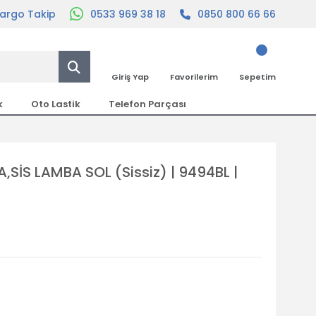
argo Takip
0533 969 38 18
0850 800 66 66
Giriş Yap
Favorilerim
Sepetim
k
Oto Lastik
Telefon Parçası
SİS LAMBA SOL (Sissiz) | 9494BL |