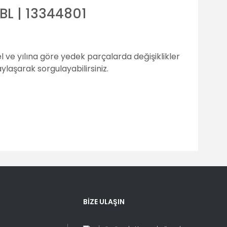
BL | 13344801
 ve yılına göre yedek parçalarda değişiklikler
laşarak sorgulayabilirsiniz.
fımıza iletebilirsiniz.
BİZE ULAŞIN