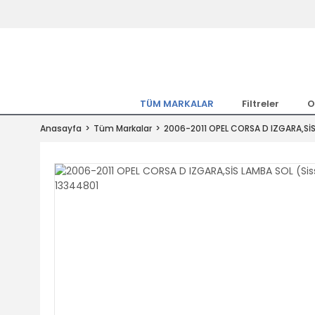
Tüm Marka Model Araçların Yedekpa
Altında
Hemen Üye Ol 15TL Kazan!
300.000 Kalem Parça ile Türkiye'ni
TÜM MARKALAR
Filtreler
O
Tıkla Al, Mutlu Kal!
Anasayfa
Tüm Markalar
2006-2011 OPEL CORSA D IZGARA,SİS 
1.500TL ve Üzeri Alışverişlerde Ücr