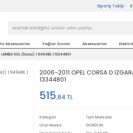
Sipariş Takip
K
rçası Bir Tıkla Elinizin
n en büyük parça sitesi
to Aksesuarlar
Yağlar Sıvılar
Aksesuarlar
Elektri
LAMBA SOL (Sissiz) | 9494BL | 13344801
etsiz Kargo
2006-2011 OPEL CORSA D IZGARA,
13344801
515
,84 TL
Kategori
Tüm Markalar
Ürün Marka
GORDON