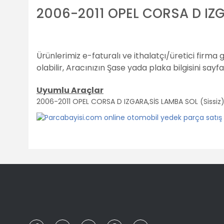
2006-2011 OPEL CORSA D IZGA
Ürünlerimiz e-faturalı ve ithalatçı/üretici firma 
olabilir,
Aracınızın Şase yada plaka bilgisini sayf
Uyumlu Araçlar
2006-2011 OPEL CORSA D IZGARA,SİS LAMBA SOL (Sissiz)
Bu ürünün fiyat bilgisi, resim, ürün açıklamalarında ve diğ
Görüş ve önerileriniz için teşekkür ederiz.
Ürün resmi kalitesiz, bozuk veya görüntülenemiyor.
Ürün açıklamasında eksik bilgiler bulunuyor.
Ürün bilgilerinde hatalar bulunuyor.